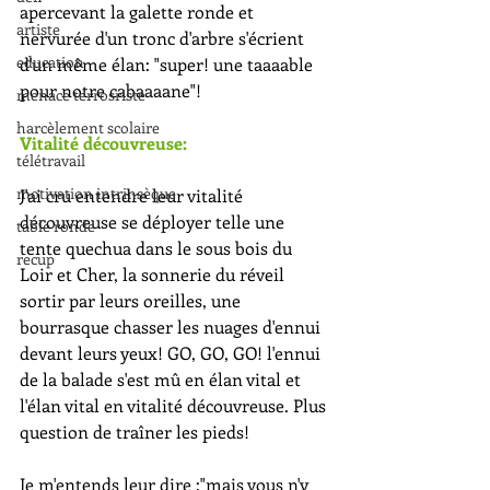
apercevant la galette ronde et 
artiste
nervurée d'un tronc d'arbre s'écrient 
education
d'un même élan: "super! une taaaable 
pour notre cabaaaane"!
menace terrosriste
harcèlement scolaire
Vitalité découvreuse:
télétravail
motivation intrinsèque
J'ai cru entendre leur vitalité 
découvreuse se déployer telle une 
table ronde
tente quechua dans le sous bois du 
recup
Loir et Cher, la sonnerie du réveil 
sortir par leurs oreilles, une 
bourrasque chasser les nuages d'ennui 
devant leurs yeux! GO, GO, GO! l'ennui 
de la balade s'est mû en élan vital et 
l'élan vital en vitalité découvreuse. Plus 
question de traîner les pieds!
Je m'entends leur dire :"mais vous n'y 