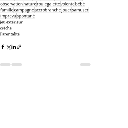
observation
nature
roulegalette
volonte
bébé
famille
campagne
accrobranche
jouer
samuser
imprevu
spontané
jeu extérieur
crèche
Parentalité
Posts récents
Voir tout