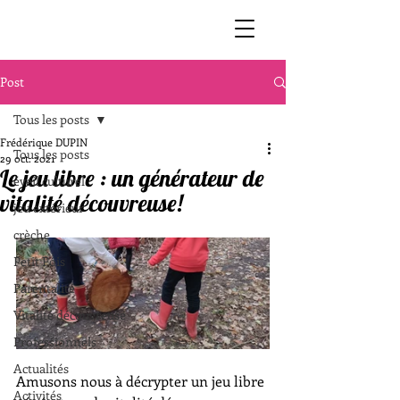
Post
Tous les posts
Frédérique DUPIN
Tous les posts
29 oct. 2021
Le jeu libre : un générateur de
éveil culturel
vitalité découvreuse!
jeu extérieur
crèche
Petit Pois
Parentalité
Vitalité découvreuse
Professionnels
Actualités
Amusons nous à décrypter un jeu libre 
Activités