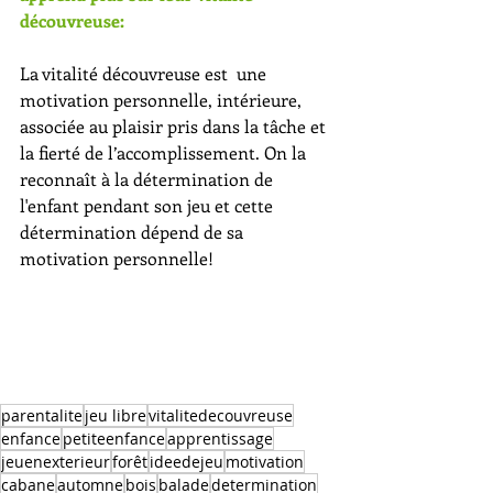
découvreuse:
La vitalité découvreuse est  une 
motivation personnelle, intérieure, 
associée au plaisir pris dans la tâche et 
la fierté de l’accomplissement. On la 
reconnaît à la détermination de 
l'enfant pendant son jeu et cette 
détermination dépend de sa 
motivation personnelle!
parentalite
jeu libre
vitalitedecouvreuse
enfance
petiteenfance
apprentissage
jeuenexterieur
forêt
ideedejeu
motivation
cabane
automne
bois
balade
determination