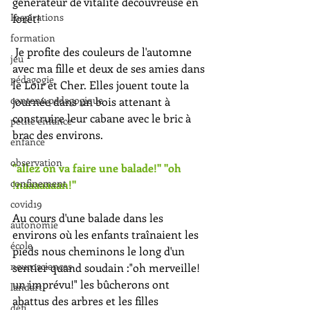
générateur de vitalité découvreuse en 
Inspirations
forêt!
formation
 Je profite des couleurs de l'automne  
jeu
avec ma fille et deux de ses amies dans 
pédagogie
le Loir et Cher. Elles jouent toute la 
contenu pedagogique
journée dans un bois attenant à 
construire leur cabane avec le bric à 
petite enfance
brac des environs.
enfance
observation
"allez on va faire une balade!" "oh 
confinement
!naaaaaaan!"
covid19
Au cours d'une balade dans les 
autonomie
environs où les enfants traînaient les 
école
pieds nous cheminons le long d'un 
neurosciences
sentier quand soudain :"oh merveille! 
un imprévu!" les bûcherons ont 
landart
abattus des arbres et les filles 
défi