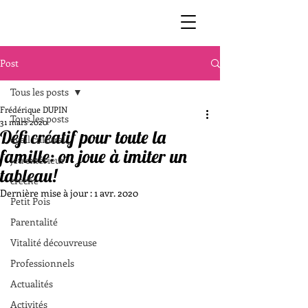
Post
Tous les posts
Frédérique DUPIN
Tous les posts
31 mars 2020
Défi créatif pour toute la
éveil culturel
famille: on joue à imiter un
jeu extérieur
tableau!
crèche
Dernière mise à jour :
1 avr. 2020
Petit Pois
Parentalité
Vitalité découvreuse
Professionnels
Actualités
Activités