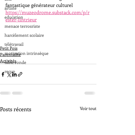
fantastique générateur culturel 
artiste
https://muzeodrome.substack.com/p/r
education
ester-lintrieur
menace terrosriste
harcèlement scolaire
télétravail
Petit Pois
motivation intrinsèque
Parentalité
Activités
table ronde
recup
Posts récents
Voir tout