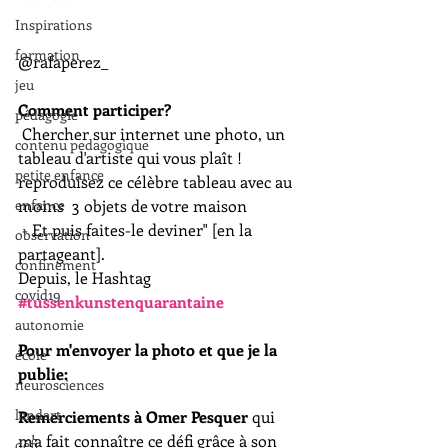
Inspirations
formation
@rafaperez_
jeu
Comment participer?
pédagogie
 Chercher sur internet une photo, un 
contenu pedagogique
tableau d'artiste qui vous plaît !
petite enfance
reproduisez ce célèbre tableau avec au 
enfance
moins  3 objets de votre maison
 - Et puis faites-le deviner" [en la 
observation
partageant]. 
confinement
Depuis, le Hashtag 
covid19
#tussenkunstenquarantaine
autonomie
Pour m'envoyer la photo et que je la 
école
publie:
neurosciences
landart
Remerciements à Omer Pesquer
 qui 
m'a fait connaître ce défi grâce à son 
défi