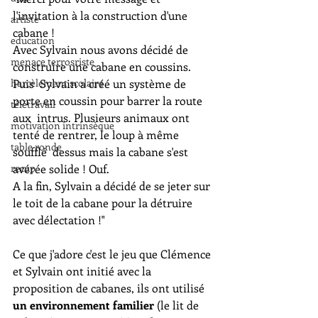
l'invitation à la construction d'une 
artiste
cabane !
education
Avec Sylvain nous avons décidé de 
menace terrosriste
construire une cabane en coussins. 
Puis  Sylvain a créé un système de 
harcèlement scolaire
porte en coussin pour barrer la route 
télétravail
aux  intrus. Plusieurs animaux ont 
motivation intrinsèque
tenté de rentrer, le loup à même 
table ronde
soufflé  dessus mais la cabane s'est 
avérée solide ! Ouf.
recup
A la fin, Sylvain a décidé de se jeter sur 
le toit de la cabane pour la détruire 
avec délectation !" 
Ce que j'adore c'est le jeu que Clémence 
et Sylvain ont initié avec la 
proposition de cabanes, ils ont utilisé 
un environnement familier
 (le lit de 