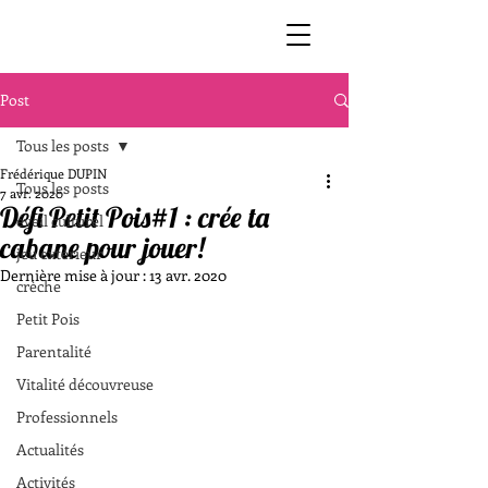
Post
Tous les posts
Frédérique DUPIN
Tous les posts
7 avr. 2020
Défi Petit Pois#1 : crée ta
éveil culturel
cabane pour jouer!
jeu extérieur
Dernière mise à jour :
13 avr. 2020
crèche
Petit Pois
Parentalité
Vitalité découvreuse
Professionnels
Actualités
Activités