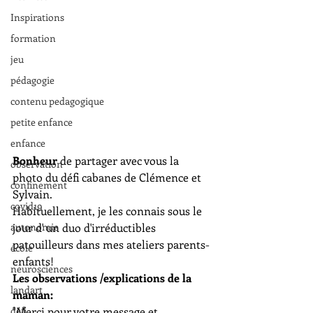
Inspirations
formation
jeu
pédagogie
contenu pedagogique
petite enfance
enfance
Bonheur
 de partager avec vous la 
observation
photo du défi cabanes de Clémence et 
confinement
Sylvain. 
covid19
Habituellement, je les connais sous le 
jour d' un duo d'irréductibles 
autonomie
patouilleurs dans mes ateliers parents-
école
enfants!
neurosciences
Les observations /explications de la 
landart
maman:
"Merci pour votre message et 
défi