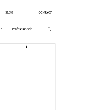
BLOG
CONTACT
se
Professionnels
petite enfance
landart
défi
sèque