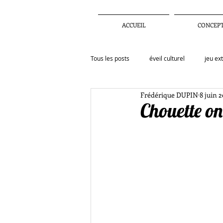
ACCUEIL
CONCEP
Tous les posts
éveil culturel
jeu ex
Frédérique DUPIN
8 juin 
Actualités
Activités
Inspirat
Chouette on
enfance
observation
confi
artiste
education
menace te