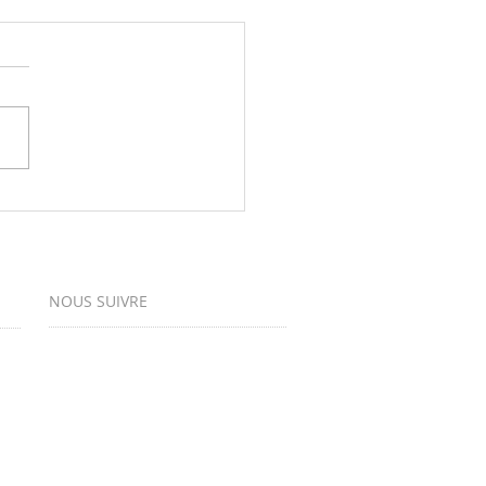
la fête des assmats petit Pois
r de terrain propose une table
!
NOUS SUIVRE
:
CONTACT
petitpois.fd@gmail.com
Abonnez-vous et restez au courant
des nouveautés et dernières actus