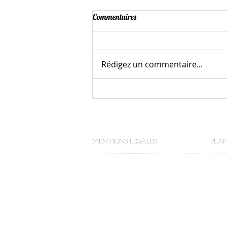
Commentaires
Rédigez un commentaire...
Parentalité,Par ici la maternelle
avec Petit Pois!
MENTIONS LEGALES
PLAN
Petit Pois - Frédérique DUPIN
ACCU
Siret: 813 133 212 00015
Formateur : 11 75 54073 75
Responsable de la publication :
Frédérique DUPIN