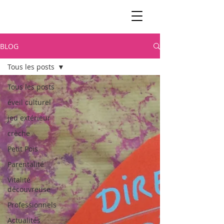
BLOG
Tous les posts
Tous les posts
éveil culturel
jeu extérieur
crèche
Petit Pois
Parentalité
Vitalité
découvreuse
Professionnels
Actualités