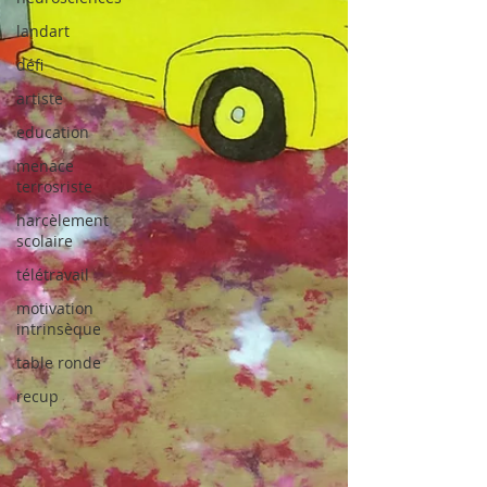
landart
défi
artiste
education
menace
terrosriste
harcèlement
scolaire
télétravail
motivation
intrinsèque
table ronde
recup