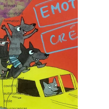
Activités
Inspirations
formation
jeu
pédagogie
contenu
pedagogique
petite enfance
enfance
observation
confinement
covid19
autonomie
école
neurosciences