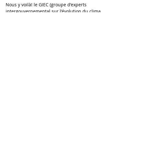
8 oct. 2018
2 min de lecture
Alerte! Pour la planète, réinventons
le matériau artistique!
Nous y voilà! le GIEC (groupe d'experts
intergouvernemental sur l'évolution du climat)
a communiqué son rapport et ça fait froid dans
le...