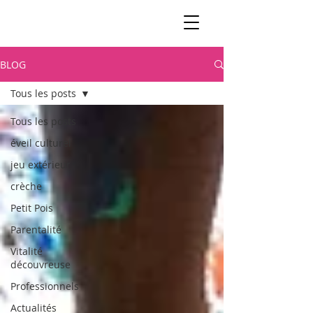
BLOG
Tous les posts
Tous les posts
éveil culturel
jeu extérieur
crèche
Petit Pois
Parentalité
Vitalité
découvreuse
Professionnels
Actualités