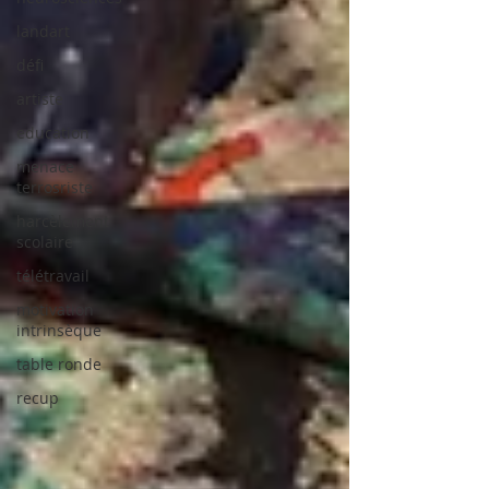
landart
défi
artiste
education
menace
terrosriste
harcèlement
scolaire
télétravail
motivation
intrinsèque
table ronde
recup