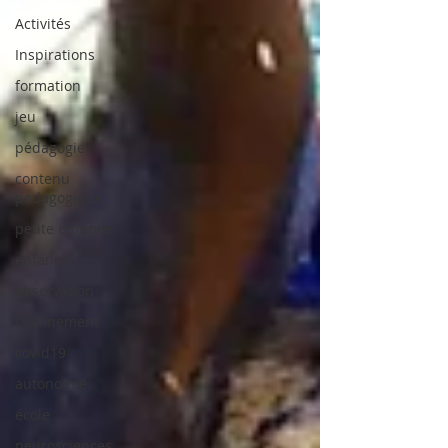
Activités
Inspirations
formation
jeu
pédagogie
contenu
pedagogique
petite enfance
enfance
observation
confinement
covid19
autonomie
école
neurosciences