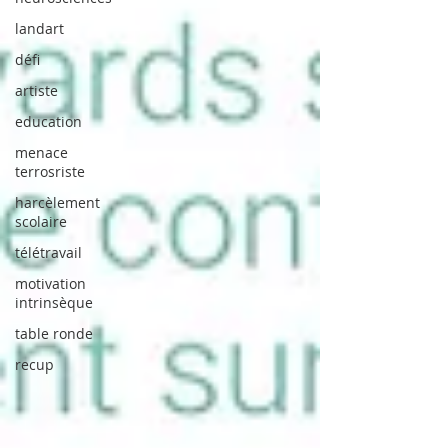
landart
défi
artiste
education
menace
terrosriste
harcèlement
scolaire
télétravail
motivation
intrinsèque
table ronde
recup