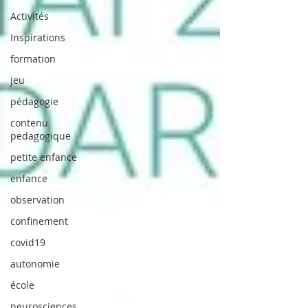
Activités
Inspirations
formation
jeu
pédagogie
contenu
pedagogique
petite enfance
enfance
observation
confinement
covid19
autonomie
école
neurosciences