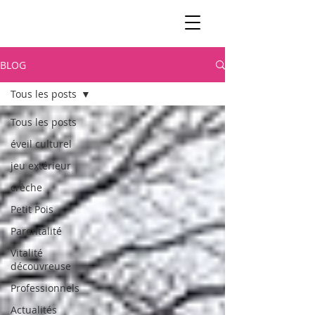
BLOG
Tous les posts
Tous les posts
éveil culturel
jeu extérieur
crèche
Petit Pois
Parentalité
Vitalité
découvreuse
Professionnels
Actualités