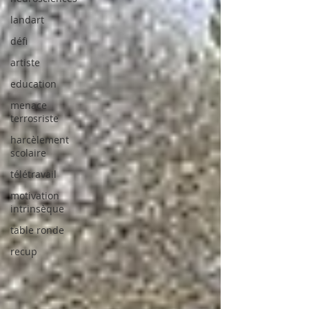
landart
défi
artiste
education
menace
terrosriste
harcèlement
scolaire
télétravail
motivation
intrinsèque
table ronde
recup