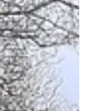
Activités
Inspirations
formation
jeu
pédagogie
contenu
pedagogique
petite enfance
enfance
observation
confinement
covid19
autonomie
école
neurosciences