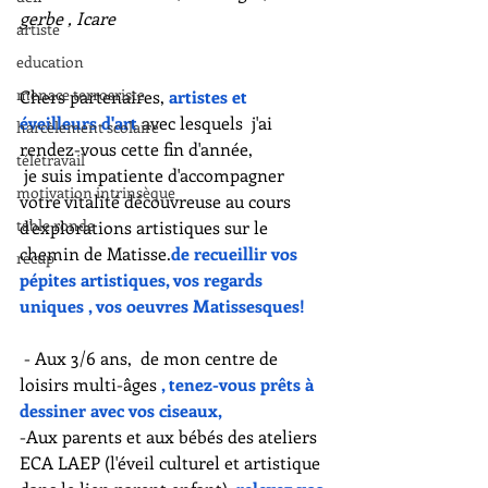
gerbe , Icare 
artiste
education
menace terrosriste
Chers partenaires, 
artistes et 
éveilleurs d'art
 avec lesquels  j'ai 
harcèlement scolaire
rendez-vous cette fin d'année,
télétravail
 je suis impatiente d'accompagner 
motivation intrinsèque
votre vitalité découvreuse au cours 
table ronde
d'explorations artistiques sur le 
chemin de Matisse.
de recueillir vos 
recup
pépites artistiques, vos regards 
uniques , vos oeuvres Matissesques!
 - Aux 3/6 ans, 
de mon centre de 
loisirs multi-âges
, tenez-vous prêts à 
dessiner avec vos ciseaux, 
-Aux parents et aux bébés des ateliers 
ECA LAEP 
(l'éveil culturel et artistique 