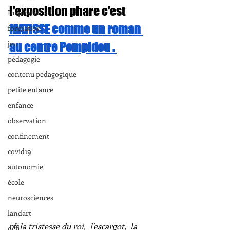
l'exposition phare c'est 
Inspirations
MATISSE comme un roman 
formation
jeu
au centre Pompidou 
. 
pédagogie
contenu pedagogique
petite enfance
enfance
observation
confinement
covid19
autonomie
école
neurosciences
landart
cf .la tristesse du roi,  l'escargot,  la 
défi