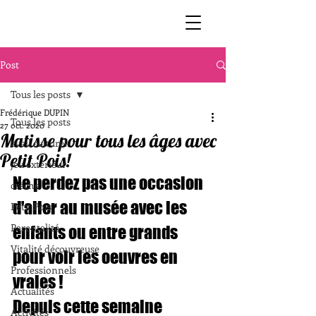
Post
Tous les posts
Frédérique DUPIN
Tous les posts
27 oct. 2020
Matisse pour tous les âges avec
éveil culturel
Petit Pois!
jeu extérieur
Ne perdez pas une occasion 
crèche
d'aller au musée avec les 
Petit Pois
Parentalité
enfants ou entre grands 
Vitalité découvreuse
pour voir les oeuvres en 
Professionnels
vraies ! 
Actualités
Depuis cette semaine 
Activités