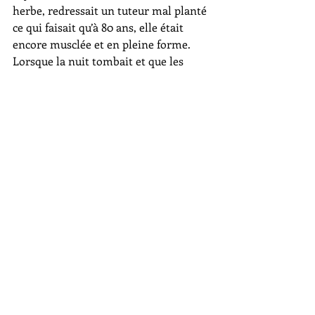
herbe, redressait un tuteur mal planté 
ce qui faisait qu’à 80 ans, elle était 
encore musclée et en pleine forme.
Lorsque la nuit tombait et que les 
étoiles apparaissaient,nous rentrions 
grignoter quelques fraises ou 
framboises et puis nous regardions les 
jeux d’ Interville ou Louis de Funes !
Parfois je dormais chez elle sous les 
tableaux sévères des ancêtres, un 
homme et une femme lui a 
moustache, elle corsetée dans une 
robe à boutons de nacre , raides et elle 
me parlait de la grande guerre, des 
frères qui n’étaient pas revenus et de 
son internat.
Ou alors nous rentrions en chantant : 
« sur le pont du nord un bal y est 
donné » bras dessus bras dessous au 