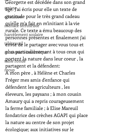
Georgette est décédée dans son grand 
artiste
âge. J'ai écris pour elle un texte de 
gratitude pour le très grand cadeau 
education
qu'elle m'a fait en m'initiant à la vie 
menace terrosriste
rurale. Ce texte a ému beaucoup des 
harcèlement scolaire
personnes présentes et finalement j'ai 
télétravail
envie de le partager avec vous tous et 
plus particulièrement à tous ceux qui 
motivation intrinsèque
portent la nature dans leur coeur , la 
table ronde
partagent et la défendent:
recup
A mon père , à Hélène et Charles 
Fréger mes amis d'enfance qui 
défendent les agriculteurs , les 
éleveurs, les paysans ; à mon cousin 
Amaury qui a repris courageusement 
la ferme familiale ; à Elise Mareuil 
fondatrice des crèches AGAPI qui place 
la nature au centre de son projet 
écologique; aux initiatives sur le 