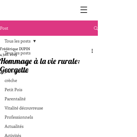
Post
Tous les posts
Frédérique DUPIN
Tous les posts
4 juil. 2019
Hommage à la vie rurale:
éveil culturel
Georgette
jeu extérieur
crèche
Petit Pois
Parentalité
Vitalité découvreuse
Professionnels
Actualités
Activités