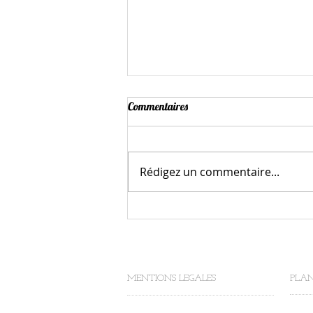
Commentaires
Rédigez un commentaire...
C'est la récup qui tire les ficelles
chez Petit Pois!
MENTIONS LEGALES
PLAN
Petit Pois - Frédérique DUPIN
ACCU