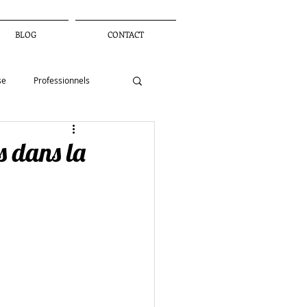
BLOG
CONTACT
se
Professionnels
petite enfance
ts dans la
landart
défi
sèque