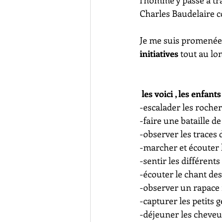
l'homme y passe à tra
Charles Baudelaire 
Je me suis promenée a
initiatives 
tout au lo
les voici , les enfan
-escalader les roche
-faire une bataille 
-observer les traces
-marcher et écouter l
-sentir les différents
-écouter le chant de
-observer un rapace 
-capturer les petits
-déjeuner les cheveux