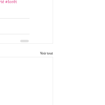
rté
#forêt
Voir tout