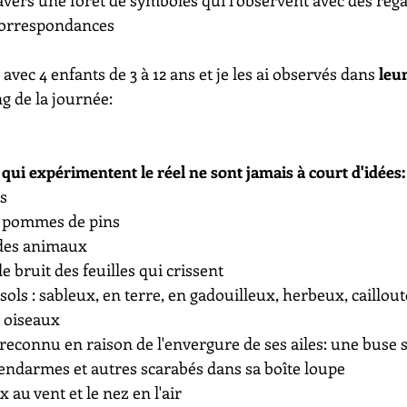
vers une forêt de symboles qui l'observent avec des regar
correspondances
vec 4 enfants de 3 à 12 ans et je les ai observés dans 
leur
ng de la journée:
ts qui expérimentent le réel ne sont jamais à court d'idées:
rs
de pommes de pins
 des animaux
e bruit des feuilles qui crissent
 sols : sableux, en terre, en gadouilleux, herbeux, caillout
s oiseaux
reconnu en raison de l'envergure de ses ailes: une buse s
 gendarmes et autres scarabés dans sa boîte loupe
 au vent et le nez en l'air