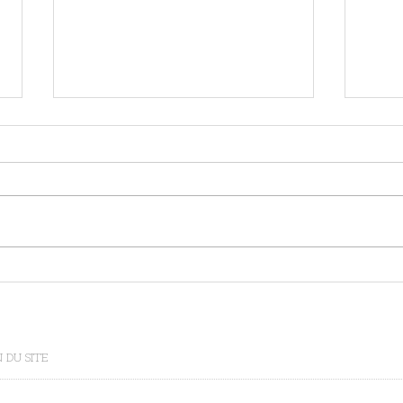
Le jeu libre : un générateur de
La pe
vitalité découvreuse!
rentré
décou
 DU SITE
EIL
BLOG
CONCEPT
ATELIERS
FORMATIONS
CONTACT