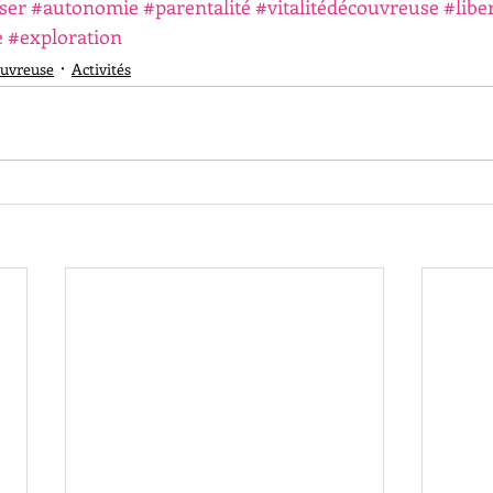
ser
#autonomie
#parentalité
#vitalitédécouvreuse
#libe
e
#exploration
ouvreuse
Activités