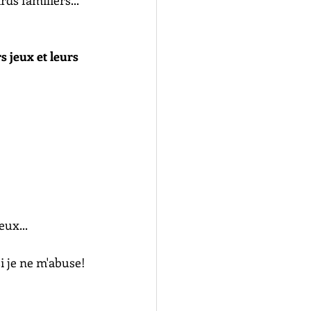
ds familiers..."
s jeux et leurs 
eux...
i je ne m'abuse!