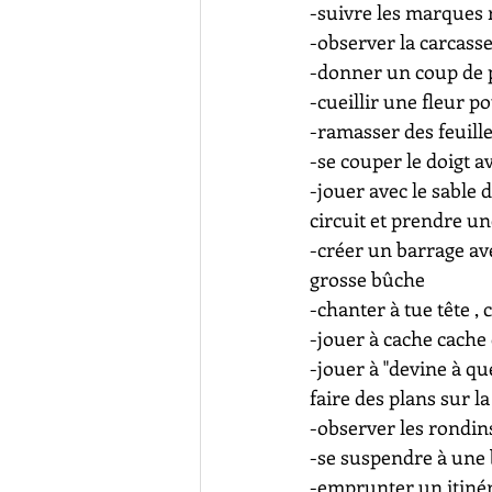
-suivre les marques 
-observer la carcass
-donner un coup de p
-cueillir une fleur 
-ramasser des feuill
-se couper le doigt 
-jouer avec le sable
circuit et prendre un
-créer un barrage av
grosse bûche
-chanter à tue tête , 
-jouer à cache cache 
-jouer à "devine à q
faire des plans sur l
-observer les rondins
-se suspendre à une 
-emprunter un itinér