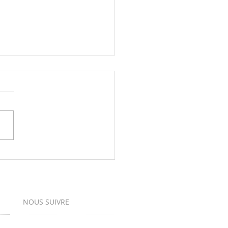
inture à gogo : un atelier de
e pour développer la vitalité
vreuse des enfants!
NOUS SUIVRE
:
CONTACT
petitpois.fd@gmail.com