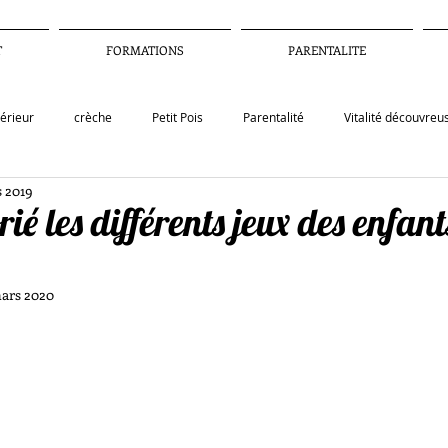
T
FORMATIONS
PARENTALITE
térieur
crèche
Petit Pois
Parentalité
Vitalité découvreu
 2019
ions
formation
jeu
pédagogie
contenu pedagogique
rié les différents jeux des enfan
nement
covid19
autonomie
école
neurosciences
ars 2020
rrosriste
harcèlement scolaire
télétravail
motivation intrin