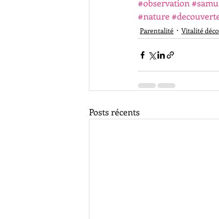
#observation
#samu
#nature
#decouvert
Parentalité
Vitalité déc
Posts récents