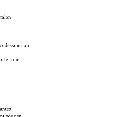
ntalon
ur dessiner un 
orter une 
lantes
nt pour se 