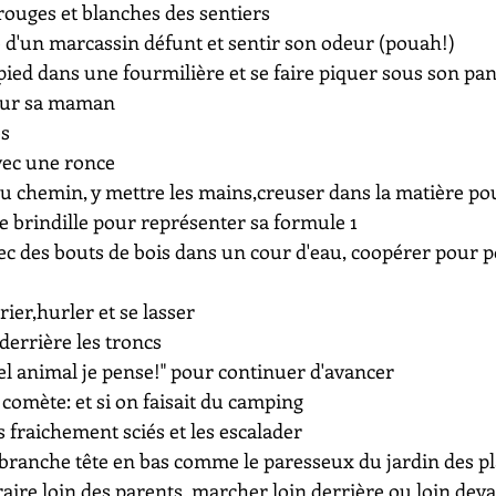
rouges et blanches des sentiers
e d'un marcassin défunt et sentir son odeur (pouah!)
ied dans une fourmilière et se faire piquer sous son pa
pour sa maman
es
avec une ronce
 du chemin, y mettre les mains,creuser dans la matière po
e brindille pour représenter sa formule 1
ec des bouts de bois dans un cour d'eau, coopérer pour p
crier,hurler et se lasser
derrière les troncs
uel animal je pense!" pour continuer d'avancer
a comète: et si on faisait du camping
 fraichement sciés et les escalader
branche tête en bas comme le paresseux du jardin des p
aire loin des parents, marcher loin derrière ou loin deva