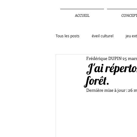
ACCUEIL
CONCEP
Tous les posts
éveil culturel
jeu ex
Frédérique DUPIN
25 mars
Actualités
Activités
Inspirat
J'ai réperto
forêt.
enfance
observation
confi
Dernière mise à jour :
26 m
artiste
education
menace te