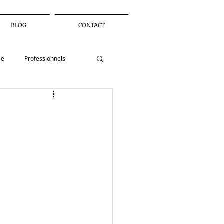
BLOG
CONTACT
se
Professionnels
petite enfance
landart
défi
sèque