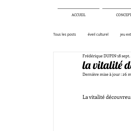
ACCUEIL
CONCEP
Tous les posts
éveil culturel
jeu ex
Frédérique DUPIN
18 sept.
Actualités
Activités
Inspirat
la vitalité
Dernière mise à jour :
26 m
enfance
observation
confi
La vitalité découvreu
artiste
education
menace te