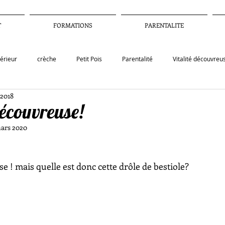
T
FORMATIONS
PARENTALITE
térieur
crèche
Petit Pois
Parentalité
Vitalité découvreu
 2018
ions
formation
jeu
pédagogie
contenu pedagogique
 découvreuse!
ars 2020
nement
covid19
autonomie
école
neurosciences
se ! mais quelle est donc cette drôle de bestiole?
rrosriste
harcèlement scolaire
télétravail
motivation intrin