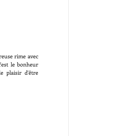
 et  découvreuse rime avec 
c'est le bonheur 
 plaisir d'être 