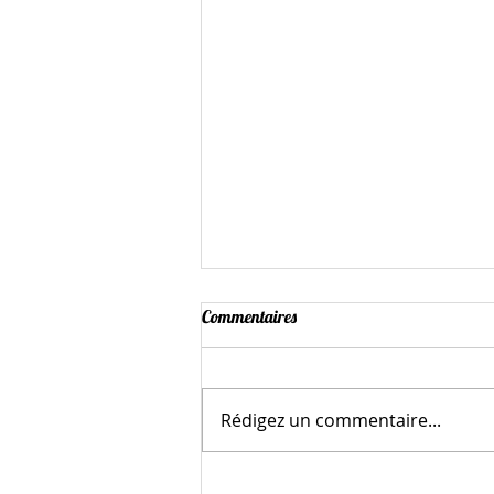
Commentaires
Rédigez un commentaire...
C'est la récup qui tire les ficelles